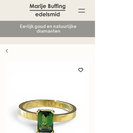
Eerlijk goud en natuurlijke
diamanten