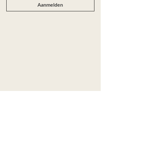
Aanmelden
Webshop
Alle producten
Nieuw
Ringen
Colliers
Armbanden
Oorbellen
Aanbod
Maatwerk
Over Marije
Contact