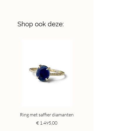
Shop ook deze:
Ring met saffier diamanten
Toermalijn ring gr
Price
€ 1.495,00