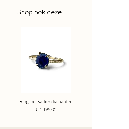
Shop ook deze:
Ring met saffier diamanten
Toermalijn ring gr
Price
€ 1.495,00