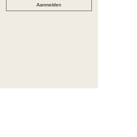
Aanmelden
Webshop
Alle producten
Nieuw
Ringen
Colliers
Armbanden
Oorbellen
Aanbod
Maatwerk
Over Marije
Contact