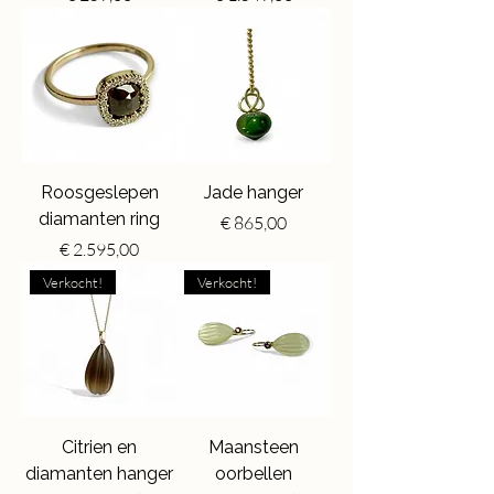
Roosgeslepen
Jade hanger
diamanten ring
Price
€ 865,00
Price
€ 2.595,00
Verkocht!
Verkocht!
Citrien en
Maansteen
diamanten hanger
oorbellen