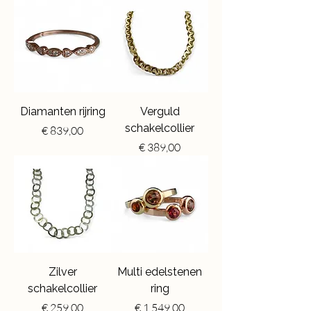
Diamanten rijring
Verguld
schakelcollier
Price
€ 839,00
Price
€ 389,00
Zilver
Multi edelstenen
schakelcollier
ring
Price
Price
€ 259,00
€ 1.549,00