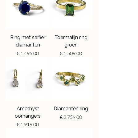
Ring met saffier
Toermalijn ring
diamanten
groen
Price
Price
€ 1.495,00
€ 1.509,00
Amethyst
Diamanten ring
oorhangers
Price
€ 2.759,00
Price
€ 1.919,00