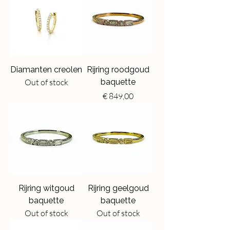
Diamanten creolen
Rijring roodgoud
Out of stock
baquette
Price
€ 849,00
Rijring witgoud
Rijring geelgoud
baquette
baquette
Out of stock
Out of stock