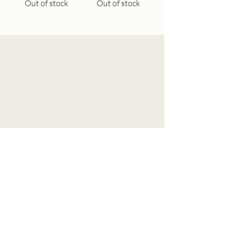
Out of stock
Out of stock
Wil je niks missen?
Wil je graag het laatste nieuws, updates 
over de collectie of speciale 
aanbiedingen ontvangen? Meld je aan 
voor de nieuwsbrief!
Email
*
Aanmelden
Webshop