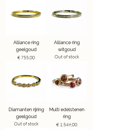
Alliance ring
Alliance ring
geelgoud
witgoud
Out of stock
Price
€ 755,00
Diamanten rijring
Multi edelstenen
geelgoud
ring
Out of stock
Price
€ 1.549,00