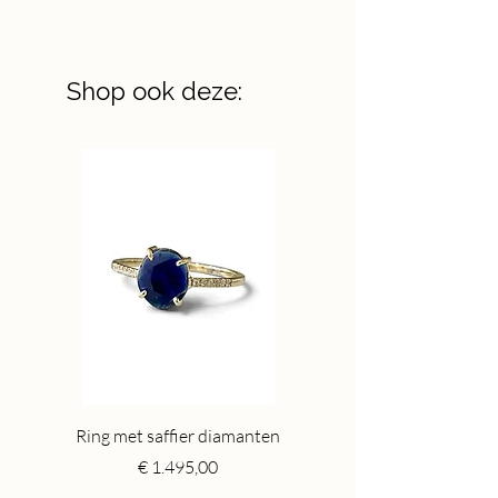
Shop ook deze:
Ring met saffier diamanten
Toermalijn ring gr
Price
€ 1.495,00