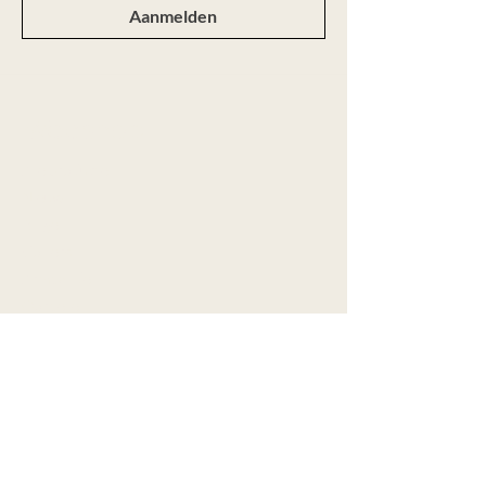
Aanmelden
Webshop
Alle producten
Nieuw
Ringen
Colliers
Armbanden
Oorbellen
Aanbod
Maatwerk
Over Marije
Contact