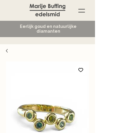
Eerlijk goud en natuurlijke
diamanten