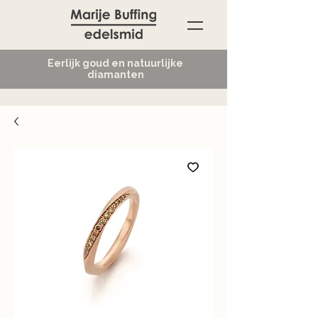
Eerlijk goud en natuurlijke
diamanten