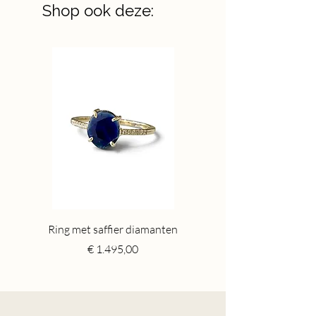
Shop ook deze:
Ring met saffier diamanten
Toermalijn ring gr
Price
€ 1.495,00