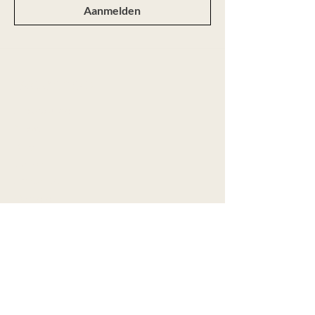
Aanmelden
Webshop
Alle producten
Nieuw
Ringen
Colliers
Armbanden
Oorbellen
Aanbod
Maatwerk
Over Marije
Contact