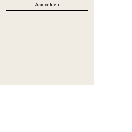
Aanmelden
Webshop
Alle producten
Nieuw
Ringen
Colliers
Armbanden
Oorbellen
Aanbod
Maatwerk
Over Marije
Contact