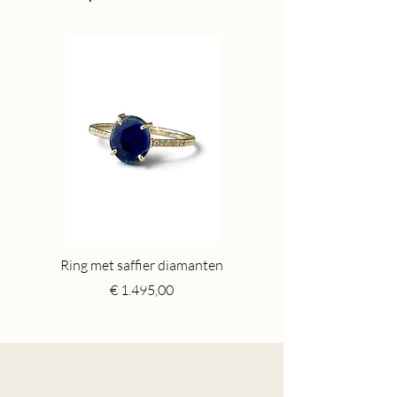
Ring met saffier diamanten
Toermalijn ring gr
Price
€ 1.495,00