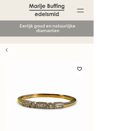
Eerlijk goud en natuurlijke
diamanten