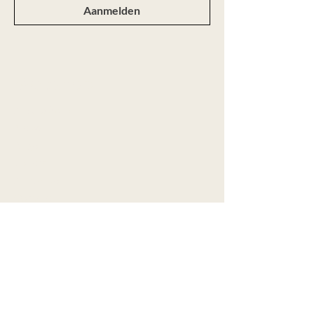
Aanmelden
Webshop
Alle producten
Nieuw
Ringen
Colliers
Armbanden
Oorbellen
Aanbod
Maatwerk
Over Marije
Contact