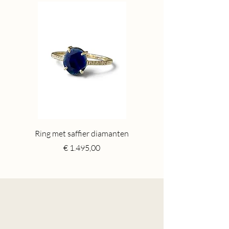
Ring met saffier diamanten
Toermalijn ring gr
Price
€ 1.495,00