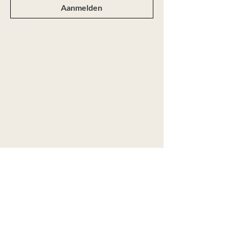
Aanmelden
Webshop
Alle producten
Nieuw
Ringen
Colliers
Armbanden
Oorbellen
Aanbod
Maatwerk
Over Marije
Contact