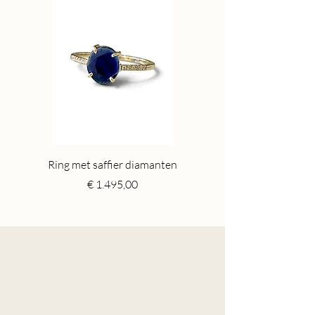
Ring met saffier diamanten
Toermalijn ring gr
Price
€ 1.495,00