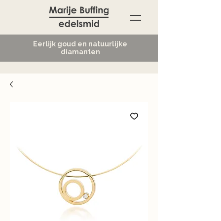
Eerlijk goud en natuurlijke
diamanten