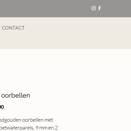
CONTACT
 oorbellen
Price
00
odgouden oorbellen met
zoetwaterparels, 9 mm en 2