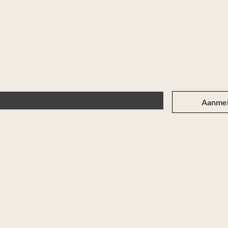
Wil je niks missen?
raag het laatste nieuws, updates over de collectie of s
nbiedingen ontvangen? Meld je aan voor de nieuwsbri
Aanme
winkel
Informatie